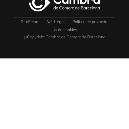
GiraFeina
Avís Legal
Política de privacitat
Ús de cookies
@Copyright Cambra de Comerç de Barcelona