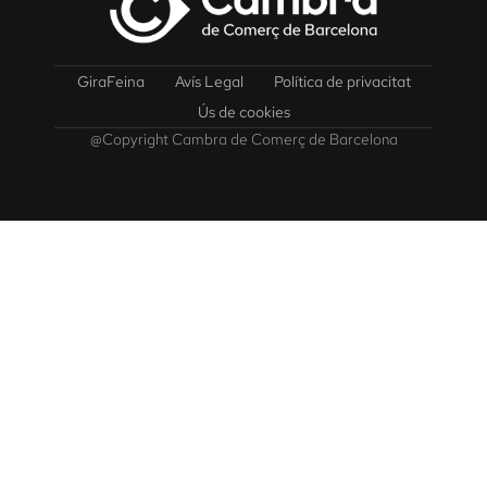
GiraFeina
Avís Legal
Política de privacitat
Ús de cookies
@Copyright Cambra de Comerç de Barcelona