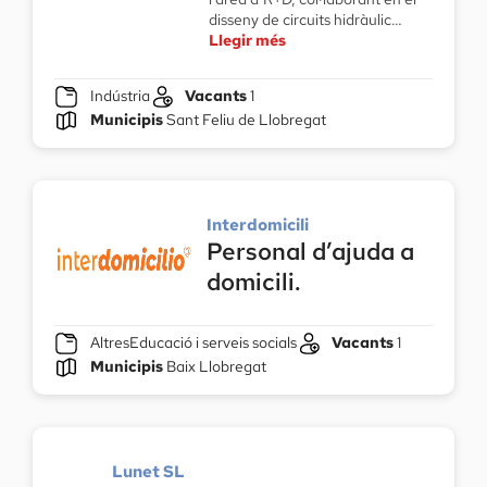
disseny de circuits hidràulic…
Llegir més
Indústria
Vacants
1
Municipis
Sant Feliu de Llobregat
Interdomicili
Personal d’ajuda a
domicili.
Altres
Educació i serveis socials
Vacants
1
Municipis
Baix Llobregat
Lunet SL