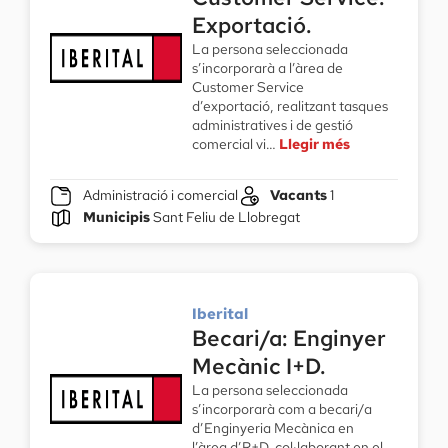
Exportació.
La persona seleccionada
s’incorporarà a l’àrea de
Customer Service
d’exportació, realitzant tasques
administratives i de gestió
comercial vi…
Llegir més
Administració i comercial
Vacants
1
Municipis
Sant Feliu de Llobregat
Iberital
Becari/a: Enginyer
Mecànic I+D.
La persona seleccionada
s’incorporarà com a becari/a
d’Enginyeria Mecànica en
l’àrea d’R+D, col·laborant en el