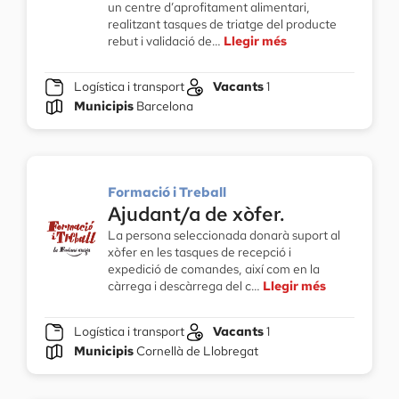
un centre d’aprofitament alimentari,
realitzant tasques de triatge del producte
rebut i validació de…
Llegir més
Logística i transport
Vacants
1
Municipis
Barcelona
Formació i Treball
Ajudant/a de xòfer.
La persona seleccionada donarà suport al
xòfer en les tasques de recepció i
expedició de comandes, així com en la
càrrega i descàrrega del c…
Llegir més
Logística i transport
Vacants
1
Municipis
Cornellà de Llobregat