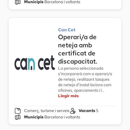
Municipis
Barcelona i voltants
Can Cet
Operari/a de
neteja amb
certificat de
discapacitat.
La persona seleccionada
s’incorporarà com a operari/a
de neteja, realitzant tasques
de neteja d’instal·lacions com
oficines, aparcaments i l…
Llegir més
Comerç, turisme i serveis
Vacants
5
Municipis
Barcelona i voltants