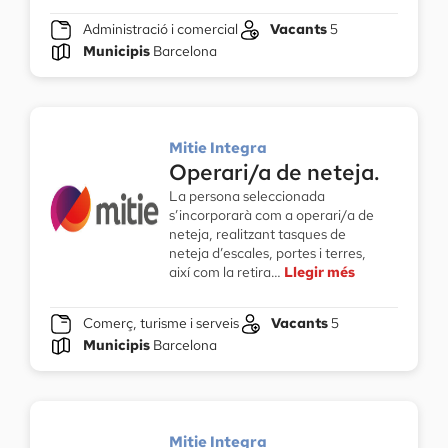
Administració i comercial
Vacants
5
Municipis
Barcelona
Mitie Integra
Operari/a de neteja.
La persona seleccionada
s’incorporarà com a operari/a de
neteja, realitzant tasques de
neteja d’escales, portes i terres,
així com la retira…
Llegir més
Comerç, turisme i serveis
Vacants
5
Municipis
Barcelona
Mitie Integra